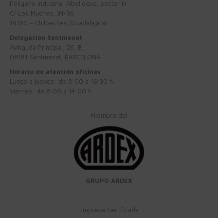
Polígono industrial Albolleque, sector III
C/ Los Muchos, 34-36
19160 – Chiloeches (Guadalajara)
Delegación Sentmenat
Avinguda Principal, 26, B,
08181 Sentmenat, BARCELONA
Horario de atención oficinas
Lunes a jueves: de 8:00 a 16:30 h.
Viernes: de 8:00 a 14:00 h.
Miembro del
GRUPO ARDEX
Empresa Certificada