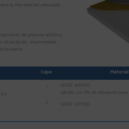
onará la imprimación adecuada
mponente de poliurea alifática
do ultrarrápido, impermeable,
ltravioleta.
Capa
Material
SEIRE WP500
1
diluida con 5% de diluyente para
tico
2
SEIRE WP500