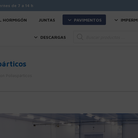
ernes de 7 a 14 h
L HORMIGÓN
JUNTAS
PAVIMENTOS
IMPERM
Búsqueda
DESCARGAS
de
productos
párticos
on Poliaspárticos