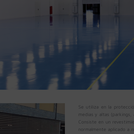
Se utiliza en la protecci
medias y altas (parkings,
Consiste en un revestimie
normalmente aplicado a r