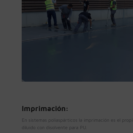
Imprimación:
En sistemas poliaspárticos la imprimación es el prop
diluido con disolvente para PU.