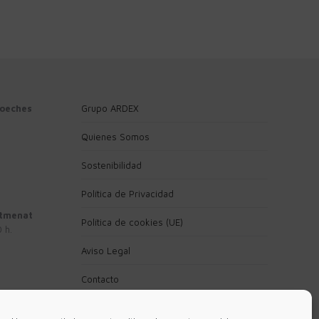
loeches
Grupo ARDEX
Quienes Somos
Sostenibilidad
Política de Privacidad
ntmenat
Política de cookies (UE)
 h.
Aviso Legal
Contacto