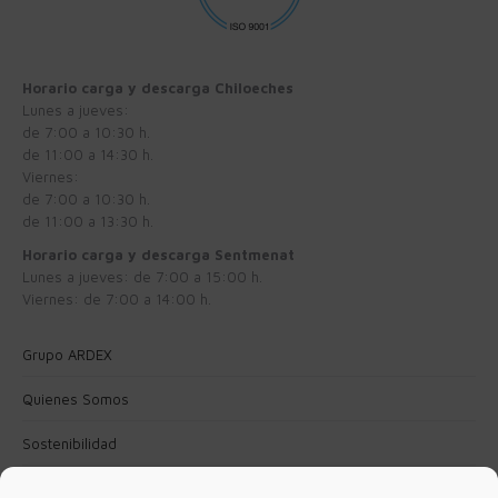
Horario carga y descarga Chiloeches
Lunes a jueves:
de 7:00 a 10:30 h.
de 11:00 a 14:30 h.
Viernes:
de 7:00 a 10:30 h.
de 11:00 a 13:30 h.
Horario carga y descarga Sentmenat
Lunes a jueves: de 7:00 a 15:00 h.
Viernes: de 7:00 a 14:00 h.
Grupo ARDEX
Quienes Somos
Sostenibilidad
Política de Privacidad