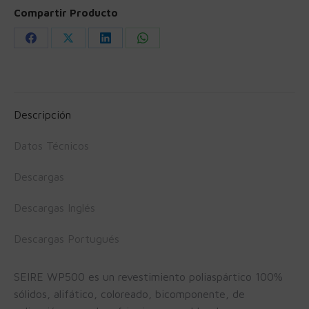
Compartir Producto
Share
Share
Share
Share
on
on
on
on
Facebook
X
LinkedIn
WhatsApp
Descripción
Datos Técnicos
Descargas
Descargas Inglés
Descargas Portugués
SEIRE WP500 es un revestimiento poliaspártico 100%
sólidos, alifático, coloreado, bicomponente, de