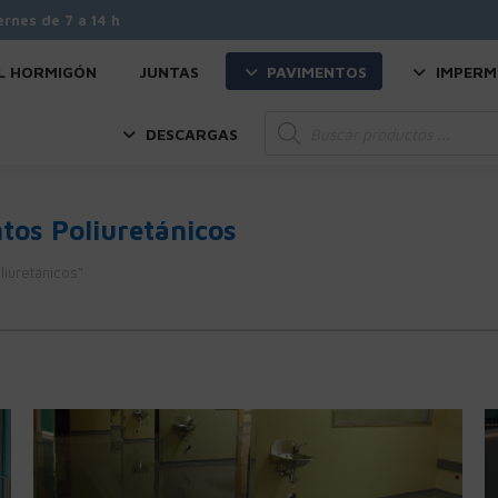
ernes de 7 a 14 h
L HORMIGÓN
JUNTAS
PAVIMENTOS
IMPERM
Búsqueda
DESCARGAS
de
productos
tos Poliuretánicos
iuretánicos"