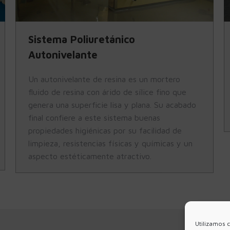
Sistema Poliuretánico
Autonivelante
Un autonivelante de resina es un mortero
fluido de resina con árido de sílice fino que
genera una superficie lisa y plana. Su acabado
final confiere a este sistema buenas
propiedades higiénicas por su facilidad de
limpieza, resistencias físicas y químicas y un
aspecto estéticamente atractivo.
Utilizamos c