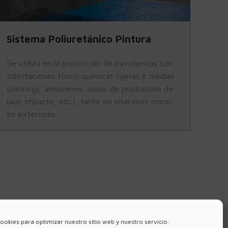
Sistema Poliuretánico Pintura
Se utiliza en la protección de pavimentos con
solicitaciones físico-químicas ligeras o medias
(parkings, almacenes, zonas de producción de
bajo impacto, etc.), tanto en interiores como
en exteriores.
ookies para optimizar nuestro sitio web y nuestro servicio.