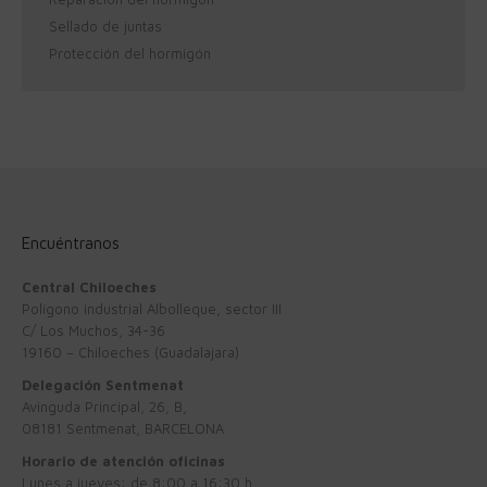
Sellado de juntas
Protección del hormigón
Encuéntranos
Central Chiloeches
Polígono industrial Albolleque, sector III
C/ Los Muchos, 34-36
19160 – Chiloeches (Guadalajara)
Delegación Sentmenat
Avinguda Principal, 26, B,
08181 Sentmenat, BARCELONA
Horario de atención oficinas
Lunes a jueves: de 8:00 a 16:30 h.