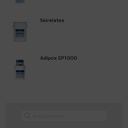
Seirelatex
Adipox EP1000
Búsqueda
de
productos