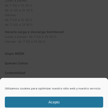
Lunes a jueves:
de 7:00 a 10:30 h.
de 11:00 a 14:30 h.
Viernes:
de 7:00 a 10:30 h.
de 11:00 a 13:30 h.
Horario carga y descarga Sentmenat
Lunes a jueves: de 7:00 a 15:00 h.
Viernes: de 7:00 a 14:00 h.
Grupo ARDEX
Quienes Somos
Sostenibilidad
Política de Privacidad
Utilizamos cookies para optimizar nuestro sitio web y nuestro servicio.
Política de cookies (UE)
Aviso Legal
Acepto