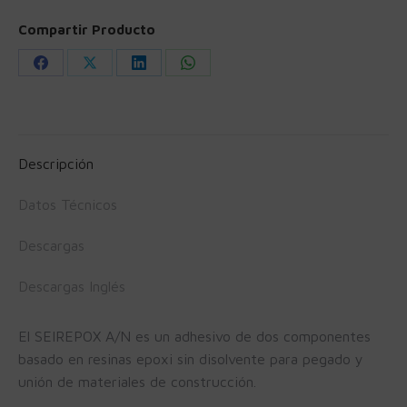
Compartir Producto
Share
Share
Share
Share
on
on
on
on
Facebook
X
LinkedIn
WhatsApp
Descripción
Datos Técnicos
Descargas
Descargas Inglés
El SEIREPOX A/N es un adhesivo de dos componentes
basado en resinas epoxi sin disolvente para pegado y
unión de materiales de construcción.