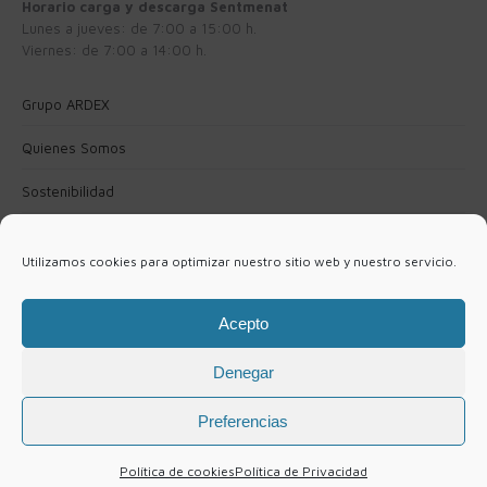
Horario carga y descarga Sentmenat
Lunes a jueves: de 7:00 a 15:00 h.
Viernes: de 7:00 a 14:00 h.
Grupo ARDEX
Quienes Somos
Sostenibilidad
Política de Privacidad
Utilizamos cookies para optimizar nuestro sitio web y nuestro servicio.
Política de cookies (UE)
Aviso Legal
Acepto
Contacto
Denegar
Preferencias
© Seire 2021
Política de cookies
Política de Privacidad