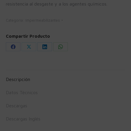
resistencia al desgaste y a los agentes químicos.
Categoría:
Impermeabilizantes
Compartir Producto
Share
Share
Share
Share
on
on
on
on
Facebook
X
LinkedIn
WhatsApp
Descripción
Datos Técnicos
Descargas
Descargas Inglés