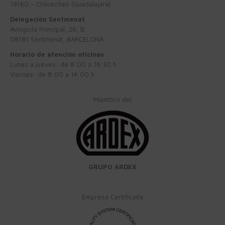
19160 – Chiloeches (Guadalajara)
Delegación Sentmenat
Avinguda Principal, 26, B,
08181 Sentmenat, BARCELONA
Horario de atención oficinas
Lunes a jueves: de 8:00 a 16:30 h.
Viernes: de 8:00 a 14:00 h.
Miembro del
GRUPO ARDEX
Empresa Certificada