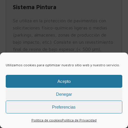
Sistema Pintura
Se utiliza en la protección de pavimentos con
solicitaciones físico-químicas ligeras o medias
(parkings, almacenes, zonas de producción de
bajo impacto, etc.). Consiste en un revestimiento
final de resina de bajo espesor (< 500 μm),
normalmente aplicado a rodillo.
Utilizamos cookies para optimizar nuestro sitio web y nuestro servicio.
Acepto
Denegar
© Seire 2021
Preferencias
Política de cookies
Política de Privacidad